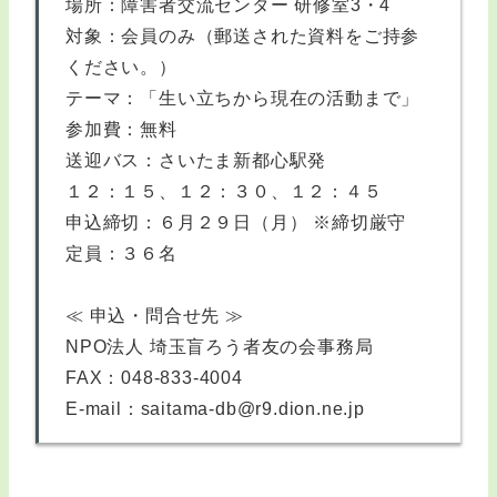
場所：障害者交流センター 研修室3・4
対象：会員のみ（郵送された資料をご持参
ください。）
テーマ：「生い立ちから現在の活動まで」
参加費：無料
送迎バス：さいたま新都心駅発
１２：１５、１２：３０、１２：４５
申込締切：６月２９日（月） ※締切厳守
定員：３６名
≪ 申込・問合せ先 ≫
NPO法人 埼玉盲ろう者友の会事務局
FAX：048-833-4004
E-mail：saitama-db@r9.dion.ne.jp