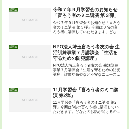
令和７年９月学習会のお知らせ
講演会
「盲ろう者のミニ講演 第３弾」
令和７年９月学習会のお知らせ「盲ろう
者のミニ講演 第３弾」今回は３名の盲
ろう者に講演していただきます。どなた
のお話が聞けるのか、お楽しみに。たく
さんの皆さんのご参加をお待ちしていま
す。記日時：９月１８日（木）１３：３
NPO法人埼玉盲ろう者友の会 生
講演会
０〜１５：３０（受付１３...
活訓練事業７月講演会「生活を
守るための防犯講座」
NPO法人埼玉盲ろう者友の会 生活訓練
事業７月講演会「生活を守るための防犯
講座」詐欺や窃盗など不安なニュースが
多いこの頃。今回は身近な犯罪を防ぐた
めに、気をつけたいポイントを学びまし
ょう。どなたでもご参加いただけます。
11月学習会「盲ろう者のミニ講
講演会
記日時：７月２７日（土...
演 第2弾」
11月学習会「盲ろう者のミニ講演 第2
弾」今回は3名の盲ろう者に講演してい
ただきます。どなたのお話が聞けるの
か、お楽しみに。たくさんの皆さんのご
参加をお待ちしています。記日時：１１
月１７日（日）１３：３０〜１５：３０